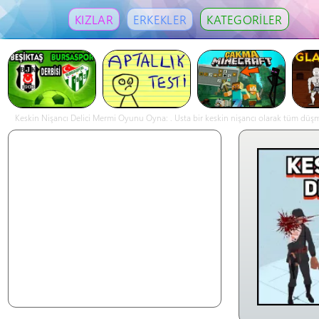
KIZLAR
ERKEKLER
KATEGORİLER
Keskin Nişancı Delici Mermi Oyunu Oyna: . Usta bir keskin nişancı olarak tüm düşman