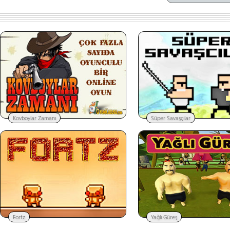
Kovboylar Zamanı
Süper Savaşçılar
Fortz
Yağlı Güreş