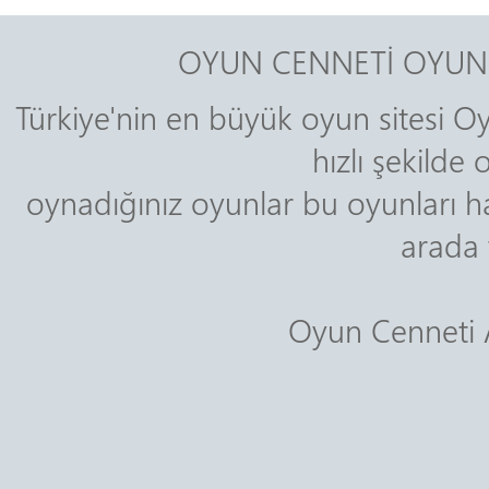
OYUN CENNETİ OYUNL
Türkiye'nin en büyük oyun sitesi Oy
hızlı şekilde
oynadığınız oyunlar bu oyunları ha
arada 
Oyun Cenneti A