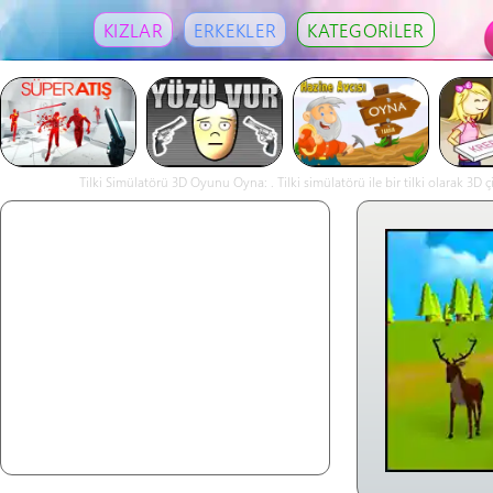
KIZLAR
ERKEKLER
KATEGORİLER
Tilki Simülatörü 3D Oyunu Oyna: . Tilki simülatörü ile bir tilki olarak 3D çi