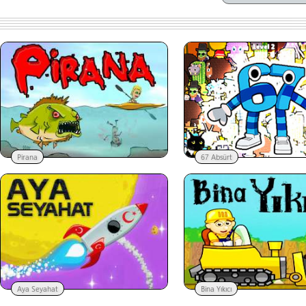
Pirana
67 Absürt
Aya Seyahat
Bina Yıkıcı