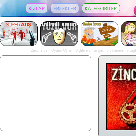
KIZLAR
ERKEKLER
KATEGORİLER
Zincirle Beni Oyunu Oyna: . Dişlilere zincir geçirip dönmelerini sağla