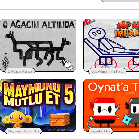
O Ağacın Altında
Çöp Adam İmha Hattı
Maymunu Mutlu Et 5
Oynat'a Tıkla