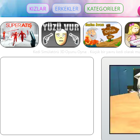
KIZLAR
ERKEKLER
KATEGORİLER
Kedi Simülatörü 3D Oyunu Oyna: . Küçük bir yavru kedi olarak mutfak