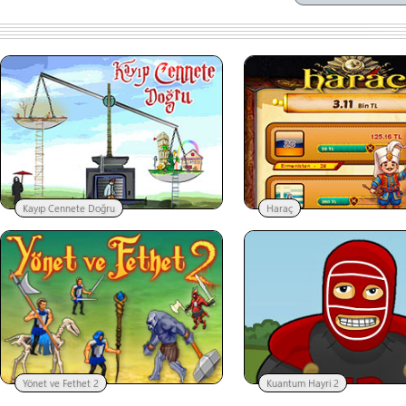
Kayıp Cennete Doğru
Haraç
Yönet ve Fethet 2
Kuantum Hayri 2