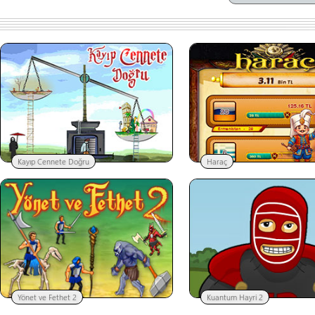
Kayıp Cennete Doğru
Haraç
Yönet ve Fethet 2
Kuantum Hayri 2