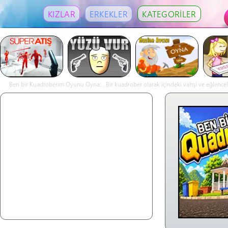
KIZLAR
ERKEKLER
KATEGORİLER
Ben bir Kuadroberim Oyunu Oyna: . Bir kuadrober olarak içindeki vahşi ve eğlencel